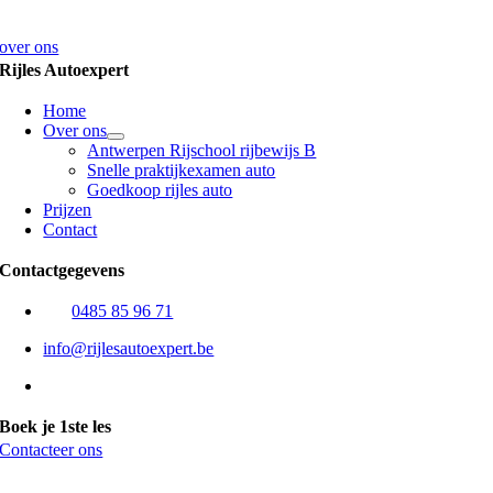
rijcoach begeleiden we je naar je praktijkexamen.
over ons
Rijles Autoexpert
Home
Over ons
Antwerpen Rijschool rijbewijs B
Snelle praktijkexamen auto
Goedkoop rijles auto
Prijzen
Contact
Contactgegevens
Bel
0485 85 96 71
info@rijlesautoexpert.be
Flexibel uurrooster (tijdens de toegestane uren)
Boek je 1ste les
Contacteer ons