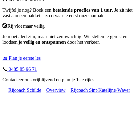
Twijfel je nog? Boek een
betalende proefles van 1 uur
. Je zit niet
vast aan een pakket—zo ervaar je eerst onze aanpak.
🛞Rij vlot maar veilig
Je moet alert zijn, maar niet zenuwachtig. Wij stellen je gerust en
loodsen je
veilig en ontspannen
door het verkeer.
📅 Plan je eerste les
📞
0485 85 96 71
Contacteer ons vrijblijvend en plan je 1ste rijles.
Rijcoach Schilde
Overview
Rijcoach Sint-Katelijne-Waver
Nood aan een aantal rijlessen voor je praktijk examen? Als ervaren