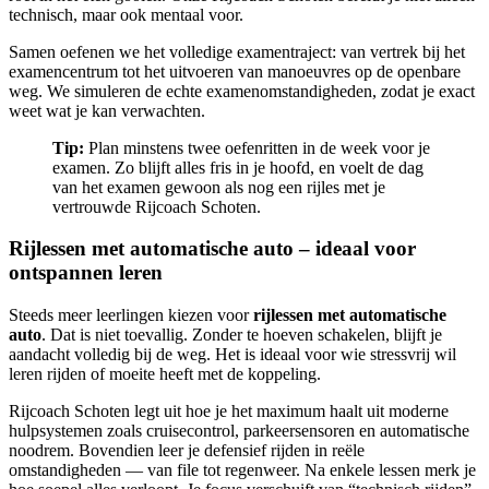
technisch, maar ook mentaal voor.
Samen oefenen we het volledige examentraject: van vertrek bij het
examencentrum tot het uitvoeren van manoeuvres op de openbare
weg. We simuleren de echte examenomstandigheden, zodat je exact
weet wat je kan verwachten.
Tip:
Plan minstens twee oefenritten in de week voor je
examen. Zo blijft alles fris in je hoofd, en voelt de dag
van het examen gewoon als nog een rijles met je
vertrouwde Rijcoach Schoten.
Rijlessen met automatische auto – ideaal voor
ontspannen leren
Steeds meer leerlingen kiezen voor
rijlessen met automatische
auto
. Dat is niet toevallig. Zonder te hoeven schakelen, blijft je
aandacht volledig bij de weg. Het is ideaal voor wie stressvrij wil
leren rijden of moeite heeft met de koppeling.
Rijcoach Schoten legt uit hoe je het maximum haalt uit moderne
hulpsystemen zoals cruisecontrol, parkeersensoren en automatische
noodrem. Bovendien leer je defensief rijden in reële
omstandigheden — van file tot regenweer. Na enkele lessen merk je