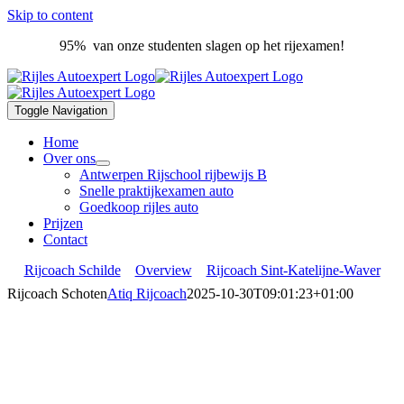
Skip to content
95% van onze studenten slagen op het rijexamen!
Toggle Navigation
Home
Over ons
Antwerpen Rijschool rijbewijs B
Snelle praktijkexamen auto
Goedkoop rijles auto
Prijzen
Contact
Rijcoach Schilde
Overview
Rijcoach Sint-Katelijne-Waver
Rijcoach Schoten
Atiq Rijcoach
2025-10-30T09:01:23+01:00