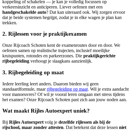
koppeling of schakelen — je kan je volledig focussen op
verkeersinzicht en anticiperen. Liever oefenen met een
handgeschakelde auto
? Dat kan uiteraard ook. Wij zorgen ervoor
dat je beide systemen begrijpt, zodat je in elke wagen je plan kan
trekken.
2. Rijlessen voor je praktijkexamen
Onze Rijcoach Schoten kent de examenroutes door en door. We
oefenen samen op realistische trajecten, inclusief moeilijke
kruispunten, rotondes en parkeerzones. Die
praktijkgerichte
rijbegeleiding
verhoogt je slaagkans aanzienlijk.
3. Rijbegeleiding op maat
Iedere leerling leert anders. Daarom bieden wij geen
standaardformule, maar
rijbegeleiding op maat
. Wil je extra aandacht
voor manoeuvres? Of wil je vooral leren omgaan met stress tijdens
het examen? Onze Rijcoach Schoten past zich aan jouw noden aan.
Wat maakt Rijles Autoexpert uniek?
Bij
Rijles Autoexpert
volg je
dezelfde rijlessen als bij de
rijschool, maar zonder attesten
. Dat betekent dat deze lessen
niet