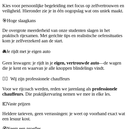
Kies voor persoonlijke begeleiding met focus op zelfvertrouwen en
veiligheid. Hieronder zie je in één oogopslag wat ons uniek maakt.
🎯Hoge slaagkans
De overgrote meerderheid van onze studenten slagen in het
praktisch rijexamen. Met gerichte tips en realistische oefensituaties
kom je zelfverzekerd aan de start.
🚘Je rijdt met je eigen auto
Geen leswagen: je rijdt in je
eigen, vertrouwde auto
—de wagen
die je kent en waarvan je alle knoppen blindelings vindt.
👨‍✈️ Wij zijn professionele chauffeurs
Voor we rijcoach werden, reden we jarenlang als
professionele
chauffeurs
. Die praktijkervaring nemen we mee in elke les.
💶Vaste prijzen
Heldere tarieven, geen verrassingen: je weet op voorhand exact wat
een lesuur kost.
🧭Neem een proefles