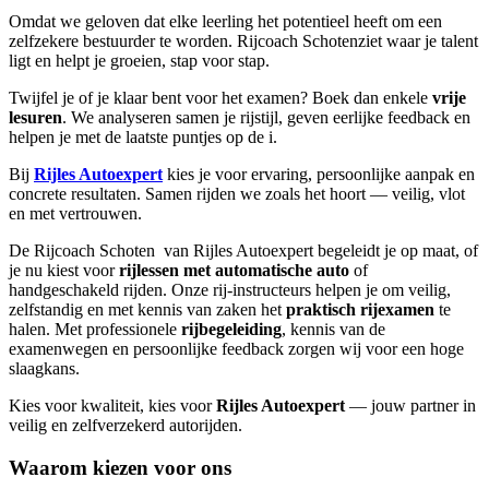
Omdat we geloven dat elke leerling het potentieel heeft om een
zelfzekere bestuurder te worden. Rijcoach Schotenziet waar je talent
ligt en helpt je groeien, stap voor stap.
Twijfel je of je klaar bent voor het examen? Boek dan enkele
vrije
lesuren
. We analyseren samen je rijstijl, geven eerlijke feedback en
helpen je met de laatste puntjes op de i.
Bij
Rijles Autoexpert
kies je voor ervaring, persoonlijke aanpak en
concrete resultaten. Samen rijden we zoals het hoort — veilig, vlot
en met vertrouwen.
De Rijcoach Schoten van Rijles Autoexpert begeleidt je op maat, of
je nu kiest voor
rijlessen met automatische auto
of
handgeschakeld rijden. Onze rij-instructeurs helpen je om veilig,
zelfstandig en met kennis van zaken het
praktisch rijexamen
te
halen. Met professionele
rijbegeleiding
, kennis van de
examenwegen en persoonlijke feedback zorgen wij voor een hoge
slaagkans.
Kies voor kwaliteit, kies voor
Rijles Autoexpert
— jouw partner in
veilig en zelfverzekerd autorijden.
Waarom kiezen voor ons