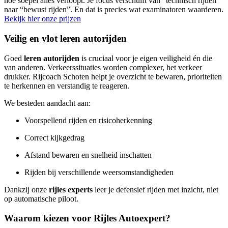
hoe soepel alles verloopt. Je focus verschuift van “technisch rijden”
naar “bewust rijden”. En dat is precies wat examinatoren waarderen.
Bekijk hier onze prijzen
Veilig en vlot leren autorijden
Goed
leren autorijden
is cruciaal voor je eigen veiligheid én die
van anderen. Verkeerssituaties worden complexer, het verkeer
drukker. Rijcoach Schoten helpt je overzicht te bewaren, prioriteiten
te herkennen en verstandig te reageren.
We besteden aandacht aan:
Voorspellend rijden en risicoherkenning
Correct kijkgedrag
Afstand bewaren en snelheid inschatten
Rijden bij verschillende weersomstandigheden
Dankzij onze
rijles experts
leer je defensief rijden met inzicht, niet
op automatische piloot.
Waarom kiezen voor Rijles Autoexpert?