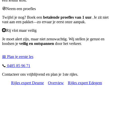
een lesuur kost.
🧭Neem een proefles
Twijfel je nog? Boek een
betalende proefles van 1 uur
. Je zit niet
vast aan een pakket—zo ervaar je eerst onze aanpak.
🛞Rij vlot maar veilig
Je moet alert zijn, maar niet zenuwachtig. Wij stellen je gerust en
loodsen je
veilig en ontspannen
door het verkeer.
📅 Plan je eerste les
📞
0485 85 96 71
Contacteer ons vrijblijvend en plan je 1ste rijles.
Rijles expert Deurne
Overview
Rijles expert Edegem