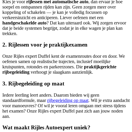
Kies je voor
rijlessen met automatische auto
, dan ervaar je hoe
soepel en ontspannen rijden kan zijn. Geen zorgen meer over
koppeling of schakelen — je kan je volledig focussen op
verkeersinzicht en anticiperen. Liever oefenen met een
handgeschakelde auto
? Dat kan uiteraard ook. Wij zorgen ervoor
dat je beide systemen begrijpt, zodat je in elke wagen je plan kan
trekken.
2. Rijlessen voor je praktijkexamen
Onze Rijles expert Duffel kent de examenroutes door en door. We
oefenen samen op realistische trajecten, inclusief moeilijke
kruispunten, rotondes en parkeerzones. Die
praktijkgerichte
rijbegeleiding
verhoogt je slaagkans aanzienlijk.
3. Rijbegeleiding op maat
Iedere leerling leert anders. Daarom bieden wij geen
standaardformule, maar
rijbegeleiding op maat
. Wil je extra aandacht
voor manoeuvres? Of wil je vooral leren omgaan met stress tijdens
het examen? Onze Rijles expert Duffel past zich aan jouw noden
aan.
Wat maakt Rijles Autoexpert uniek?