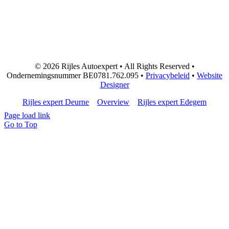
© 2026 Rijles Autoexpert • All Rights Reserved •
Ondernemingsnummer BE0781.762.095 •
Privacybeleid
•
Website
Designer
Rijles expert Deurne
Overview
Rijles expert Edegem
Page load link
Go to Top