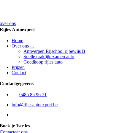
Nood aan een aantal rijlessen voor je praktijk examen? Als ervaren
rijcoach begeleiden we je naar je praktijkexamen.
over ons
Rijles Autoexpert
Home
Over ons
Antwerpen Rijschool rijbewijs B
Snelle praktijkexamen auto
Goedkoop rijles auto
Prijzen
Contact
Contactgegevens
Bel
0485 85 96 71
info@rijlesautoexpert.be
Flexibel uurrooster (tijdens de toegestane uren)
Boek je 1ste les
Contacteer ons